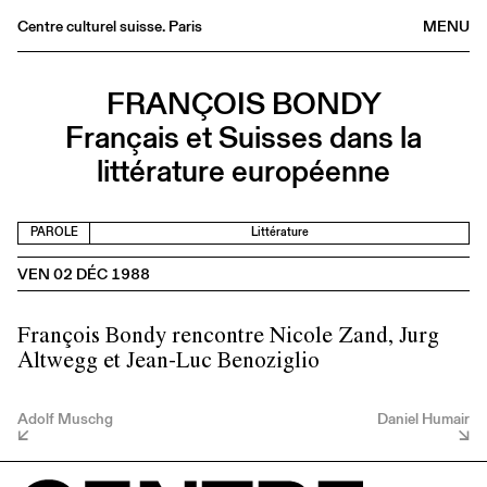
Centre culturel suisse. Paris
MENU
Agenda
FRANÇOIS BONDY
Librairie
Français et Suisses dans la
Buvette
littérature européenne
Archives
Médiathèque
PAROLE
Littérature
Éditions
VEN 02 DÉC 1988
Informations
FR
/
EN
François Bondy rencontre Nicole Zand, Jurg
Altwegg et Jean-Luc Benoziglio
Adolf Muschg
Daniel Humair