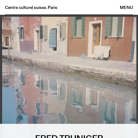
Centre culturel suisse. Paris
MENU
Agenda
Librairie
Buvette
Archives
Médiathèque
Éditions
Informations
FR
/
EN