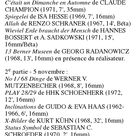
C'était un Dimanche en Automne
de CLAUDE
CHAMPION (1971, 7', 35mm)
Spiegelei
de ISA HESSE (1969, 7', 16mm)
Allah
de RENZO SCHRANER (1967, 14', Béta)
Wieviel Erde braucht der Mensch
de HANNES
BOSSERT et A. SADKOWSKI (1971, 15',
16mm/Béta)
13 Berner Museen
de GEORG RADANOWICZ
(1968, 13', 16mm) en présence du réalisateur.
e
2
partie - 5 novembre :
No I / 68 Dinge
de WERNER V.
MUTZENBECHER (1968, 8', 16mm)
PLAY 28/29
de HHK SCHOENHERR (1972,
12', 16mm)
Inclinations
de GUIDO & EVA HAAS (1962-
1966, 6', 16mm)
X-Bilder
de KURT KÜHN (1968, 32', 16mm)
Status Symbol
de SEBASTIAN C.
SCHROEDER (1970, 2', 16mm)