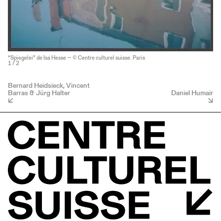
“Spiegelei” de Isa Hesse — © Centre culturel suisse. Paris
1
/ 2
Bernard Heidsieck, Vincent
Barras & Jürg Halter
Daniel Humair