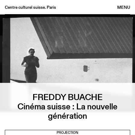
Centre culturel suisse. Paris
MENU
Agenda
Librairie
Buvette
Archives
Médiathèque
Éditions
Informations
FR
/
EN
FREDDY BUACHE
Cinéma suisse : La nouvelle
génération
PROJECTION