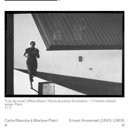
“L’air du crime” d’Alain Klarer / Recto du carton d’invitation — © Centre culturel
suisse. Paris
1
/ 2
Carte Blanche à Marlyse Pietri
Ernest Ansermet (1883-1969)