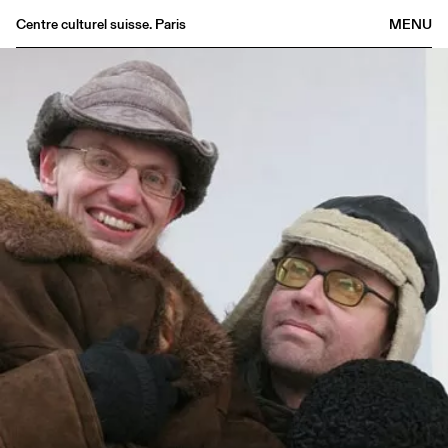
Centre culturel suisse. Paris
MENU
Agenda
Librairie
Buvette
Archives
Médiathèque
Éditions
Informations
FR
/
EN