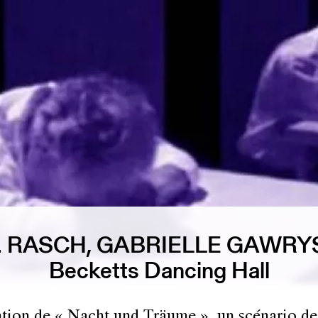
. RASCH, GABRIELLE GAWRY
Becketts Dancing Hall
tion de « Nacht und Träume », un scénario de