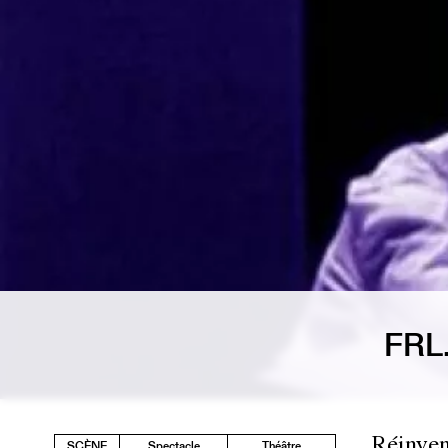
FRL
Réinven
SCÈNE
Spectacle
Théâtre