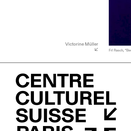
Victorine Müller
Frl Rasch, “Be