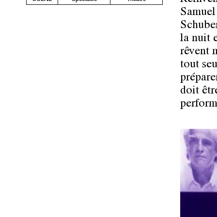
Samuel 
Schuber
la nuit 
rêvent m
tout seu
préparen
doit êtr
perform