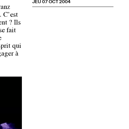
JEU 07 OCT 2004
ranz
. C’est
nt ? Ils
e fait
e
sprit qui
gager à