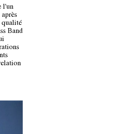
 l'un
 après
 qualité
ass Band
ui
rations
nts
relation