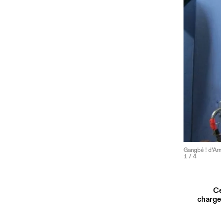
Gangbé ! d’Arn
1
/ 4
Ce
charge