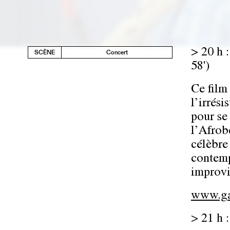
> 20 h 
SCÈNE
Concert
58')
Ce film
l’irrés
pour se
l’Afrob
célèbre
contemp
improvi
www.ga
> 21 h 