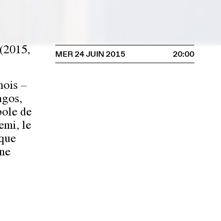
(2015,
MER 24 JUIN 2015
20:00
nois –
agos,
bole de
emi, le
ique
une