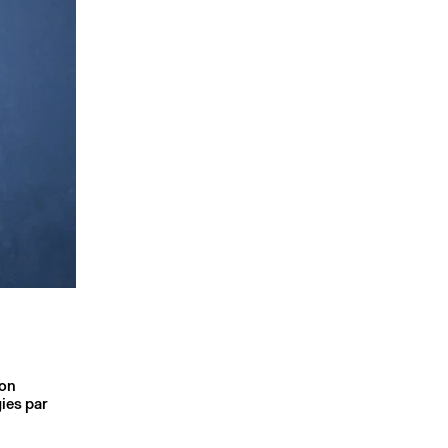
son
ies par