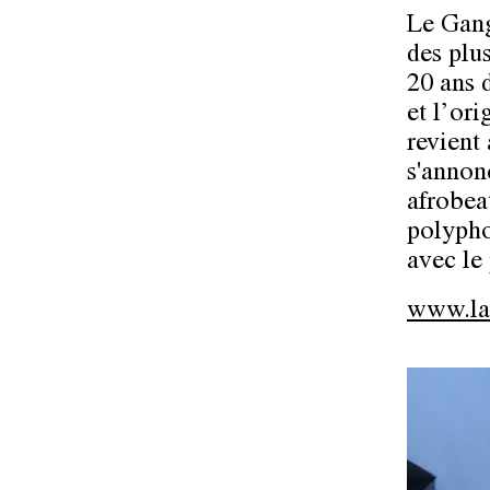
Le Gang
des plu
20 ans 
et l’or
revient
s'annon
afrobeat
polypho
avec le 
www.laf