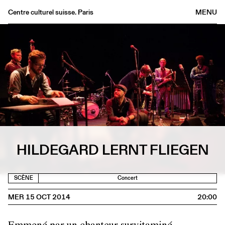
Centre culturel suisse. Paris
MENU
Agenda
Librairie
Buvette
Archives
Médiathèque
Éditions
Informations
HILDEGARD LERNT FLIEGEN
FR
/
EN
SCÈNE
Concert
MER 15 OCT 2014
20:00