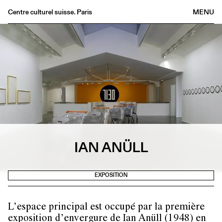
Centre culturel suisse. Paris
MENU
Agenda
Librairie
Buvette
Archives
Médiathèque
Éditions
Informations
IAN ANÜLL
FR
/
EN
EXPOSITION
L’espace principal est occupé par la première
exposition d’envergure de Ian Anüll (1948) en