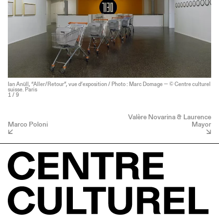
Ian Anüll, “Aller/Retour”, vue d’exposition / Photo : Marc Domage — © Centre culturel
suisse. Paris
1
/ 9
Valère Novarina & Laurence
Marco Poloni
Mayor