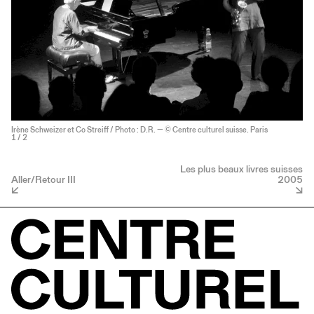
Irène Schweizer et Co Streiff / Photo : D.R. — © Centre culturel suisse. Paris
1
/ 2
Les plus beaux livres suisses
Aller/Retour III
2005