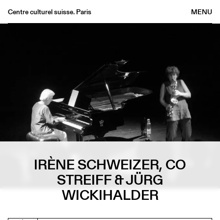
Centre culturel suisse. Paris
MENU
Agenda
Librairie
Buvette
Archives
Médiathèque
Éditions
Informations
FR
/
EN
IRÈNE SCHWEIZER, CO
STREIFF & JÜRG
WICKIHALDER