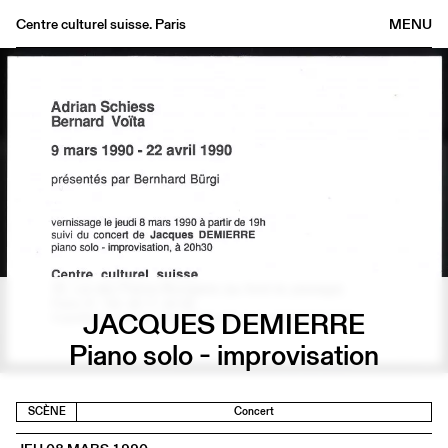
Centre culturel suisse. Paris
MENU
Agenda
Librairie
Buvette
Archives
Médiathèque
Éditions
Informations
FR
/
EN
JACQUES DEMIERRE
Piano solo - improvisation
SCÈNE
Concert