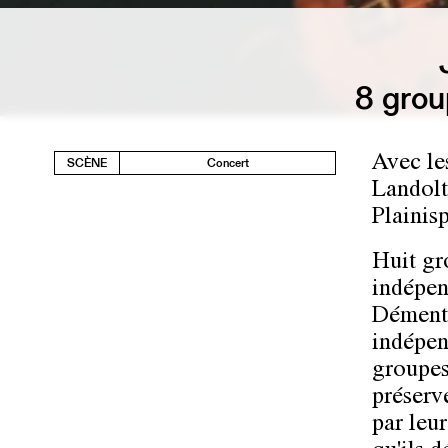
8 grou
Avec le
SCÈNE
Concert
Landolt
Plainis
Huit gr
indépen
Démenta
indépen
groupes 
préserve
par leur