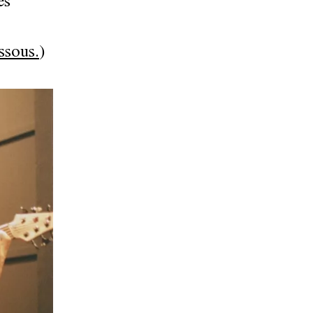
es
ssous.
)