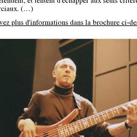
éfendent, et tentent d'échapper aux seuls critèr
ciaux. (…)
vez plus d'informations dans la brochure ci-de