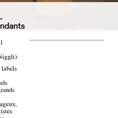
L
endants
il
Niggli).
 labels
els
grands
rageux,
tistes