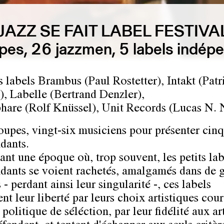
JAZZ SE FAIT LABEL FESTIVA
pes, 26 jazzmen, 5 labels indép
s labels Brambus (Paul Rostetter), Intakt (Patr
), Labelle (Bertrand Denzler),
phare (Rolf Knüssel), Unit Records (Lucas N. 
oupes, vingt-six musiciens pour présenter cinq
dants.
nt une époque où, trop souvent, les petits lab
dants se voient rachetés, amalgamés dans de 
- perdant ainsi leur singularité -, ces labels
nt leur liberté par leurs choix artistiques cou
 politique de séléction, par leur fidélité aux ar