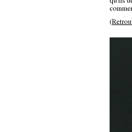
qu'ils d
commer
(
Retrou