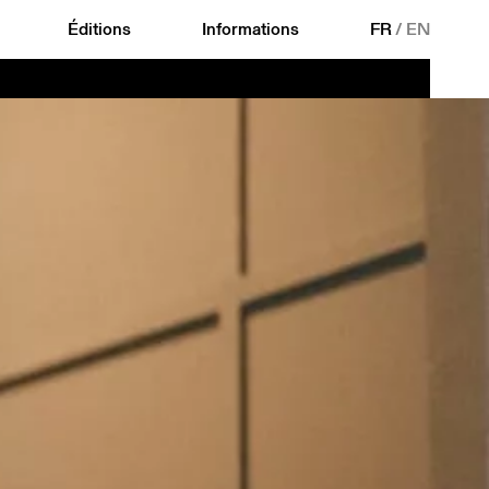
Éditions
Informations
FR
/
EN