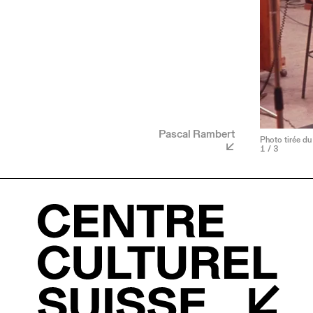
Pascal Rambert
Photo tirée du
1
/ 3