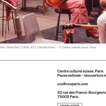
 film “One+One” (1968, 97’), Carlotta Films — © Centre culturel suisse. Paris
Centre culturel suisse. Paris
Pause estivale - réouverture
ccs@ccsparis.com
32 rue des Francs-Bourgeois
75003 Paris
NEWSLETTER