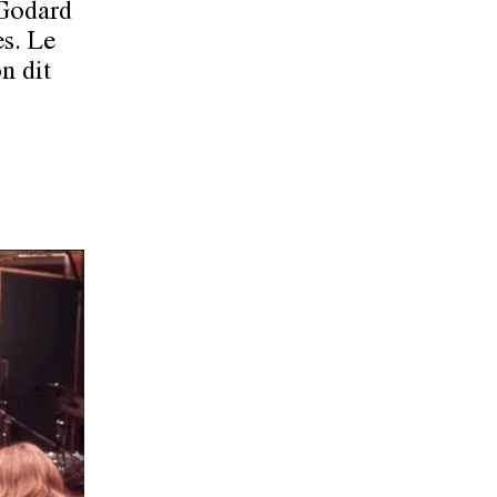
 Godard
es. Le
on dit