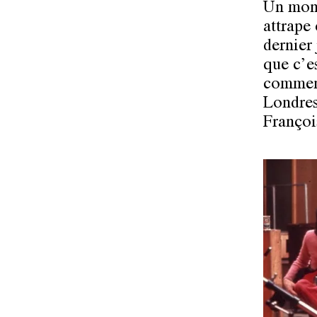
Un mond
attrape 
dernier 
que c’e
comment
Londres
Franço