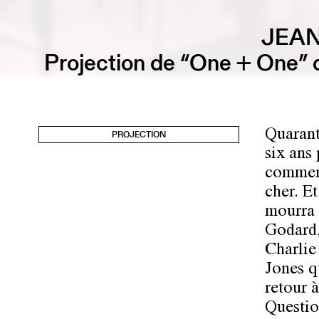
JEAN
Projection de “One + One”
Quarante
PROJECTION
six ans 
commenç
cher. E
mourra 
Godard, 
Charlie
Jones q
retour à
Question