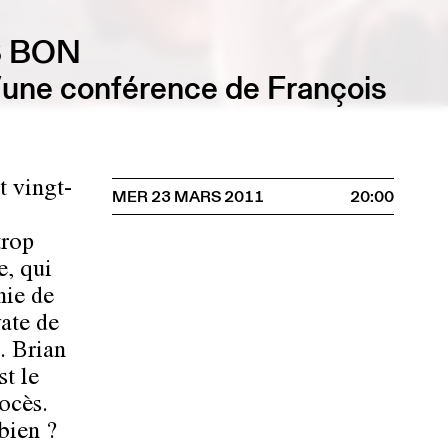
S BON
une conférence de François
t vingt-
MER 23 MARS 2011
20:00
trop
e, qui
nie de
vate de
. Brian
st le
rocès.
 bien ?