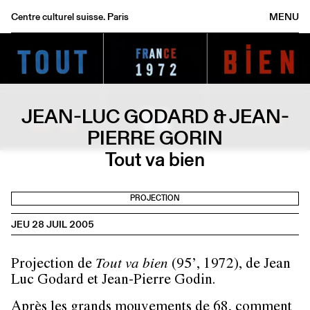
Centre culturel suisse. Paris
MENU
Agenda
Librairie
Buvette
JEAN-LUC GODARD & JEAN-
Archives
PIERRE GORIN
Médiathèque
Tout va bien
Éditions
Informations
FR
/
EN
PROJECTION
JEU 28 JUIL 2005
Projection de
Tout va bien
(95’, 1972), de Jean
Luc Godard et Jean-Pierre Godin.
Après les grands mouvements de 68, comment