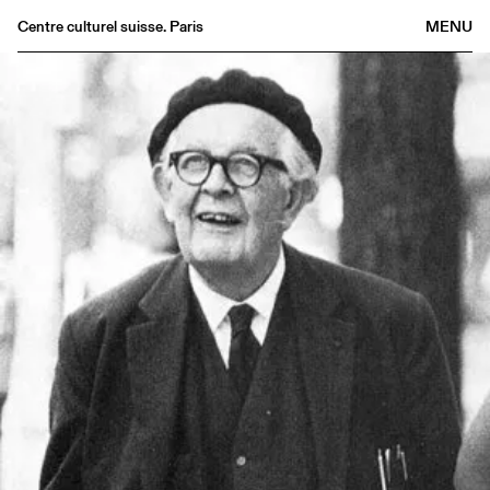
Centre culturel suisse. Paris
MENU
Agenda
Librairie
Buvette
Archives
Médiathèque
Éditions
Informations
FR
/
EN