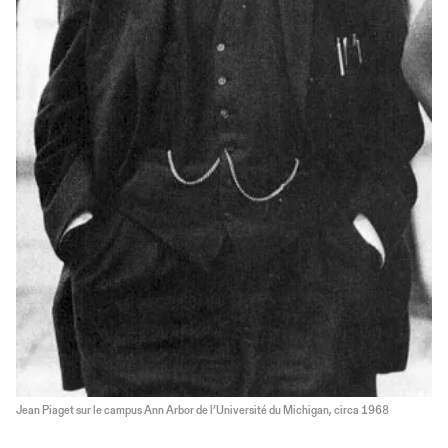
Jean Piaget sur le campus Ann Arbor de l’Université du Michigan, circa 1968