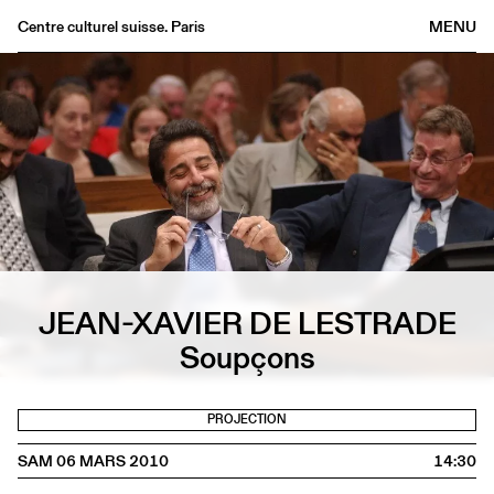
Centre culturel suisse. Paris
MENU
Agenda
Librairie
Buvette
Archives
Médiathèque
Éditions
Informations
JEAN-XAVIER DE LESTRADE
FR
/
EN
Soupçons
PROJECTION
SAM 06 MARS 2010
14:30