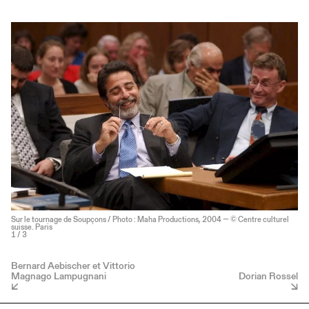
Sur le tournage de Soupçons / Photo : Maha Productions, 2004 — © Centre culturel
suisse. Paris
1
/ 3
Bernard Aebischer et Vittorio
Magnago Lampugnani
Dorian Rossel