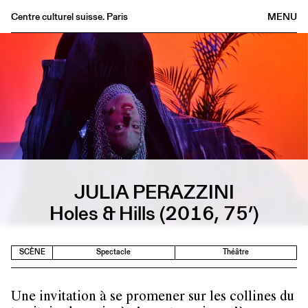
Centre culturel suisse. Paris
MENU
Agenda
Librairie
Buvette
Archives
Médiathèque
Éditions
Informations
JULIA PERAZZINI
FR
/
EN
Holes & Hills (2016, 75’)
SCÈNE
Spectacle
Théâtre
Une invitation à se promener sur les collines du