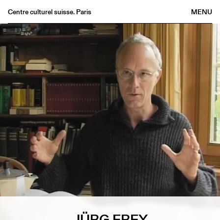
Centre culturel suisse. Paris
MENU
Agenda
Librairie
Buvette
Archives
Médiathèque
Éditions
Informations
FR
/
EN
JÜRG FREY