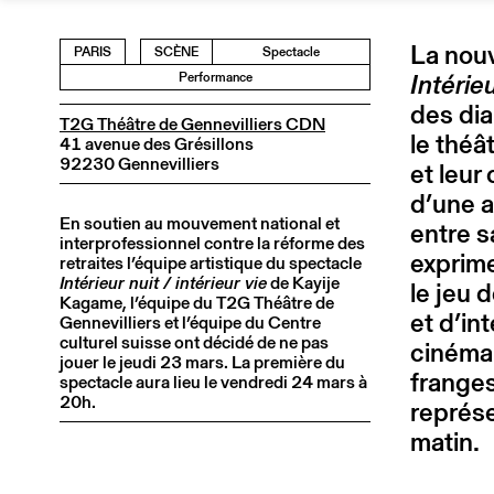
La nouv
PARIS
SCÈNE
Spectacle
Intérieu
Performance
des dia
T2G Théâtre de Gennevilliers CDN
le théâ
41 avenue des Grésillons
92230 Gennevilliers
et leur
d’une a
En soutien au mouvement national et
entre s
interprofessionnel contre la réforme des
exprime
retraites l’équipe artistique du spectacle
Intérieur nuit / intérieur vie
de Kayije
le jeu 
Kagame, l’équipe du T2G Théâtre de
et d’in
Gennevilliers et l’équipe du Centre
culturel suisse ont décidé de ne pas
cinéma 
jouer le jeudi 23 mars. La première du
franges
spectacle aura lieu le vendredi 24 mars à
20h.
représe
matin.