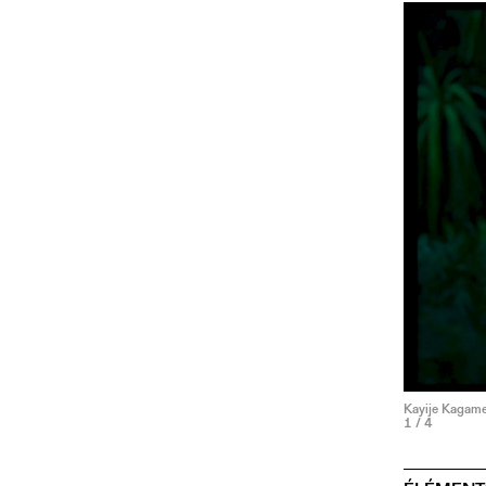
Kayije Kagame, 
1
/ 4