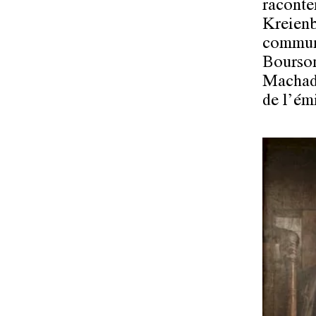
raconte
Kreienb
communa
Bourson
Machado
de l’ém