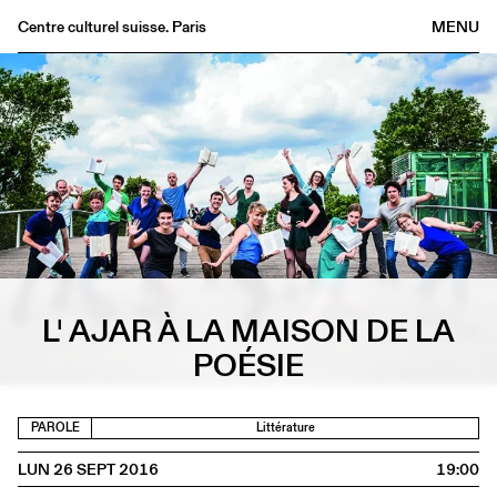
Centre culturel suisse. Paris
MENU
Agenda
Librairie
Buvette
Archives
Médiathèque
Éditions
Informations
L' AJAR À LA MAISON DE LA
FR
/
EN
POÉSIE
PAROLE
Littérature
LUN 26 SEPT 2016
19:00