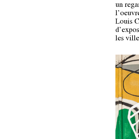
un rega
l’oeuvr
Louis C
d’exposi
les vill