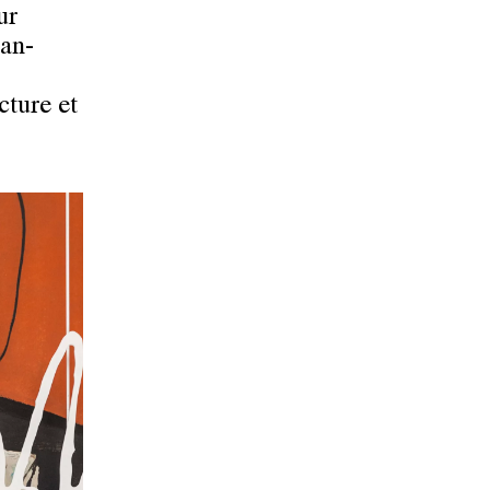
ur
ean-
cture et