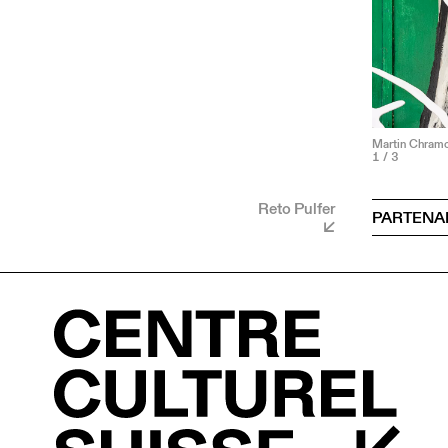
Martin Chram
1
/ 3
Reto Pulfer
PARTENA