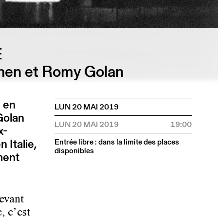
E
hen et Romy Golan
 en
LUN 20 MAI 2019
Golan
LUN 20 MAI 2019
19:00
x-
 Italie,
Entrée libre : dans la limite des places
disponibles
ment
evant
, c’est