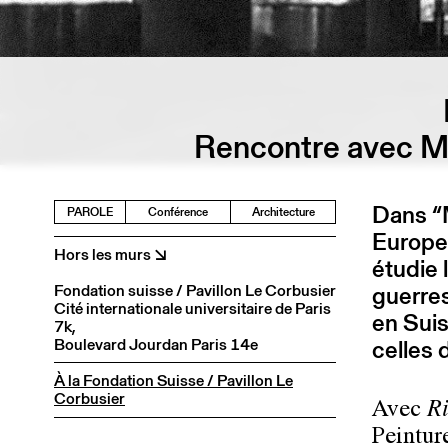
Rencontre avec M
Dans “
PAROLE
Conférence
Architecture
Europe
Hors les murs ↘
étudie 
Fondation suisse / Pavillon Le Corbusier
guerres
Cité internationale universitaire de Paris
en Sui
7k,
Boulevard Jourdan Paris 14e
celles 
À la Fondation Suisse / Pavillon Le
Corbusier
Avec
R
Peintur