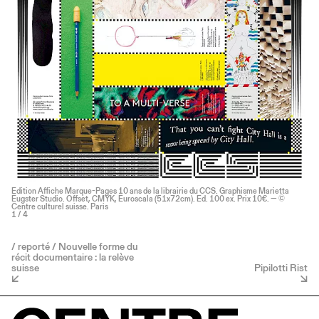
Edition Affiche Marque-Pages 10 ans de la librairie du CCS. Graphisme Marietta
Eugster Studio. Offset, CMYK, Euroscala (51x72cm). Ed. 100 ex. Prix 10€. — ©
Centre culturel suisse. Paris
1
/ 4
/ reporté / Nouvelle forme du
récit documentaire : la relève
suisse
Pipilotti Rist