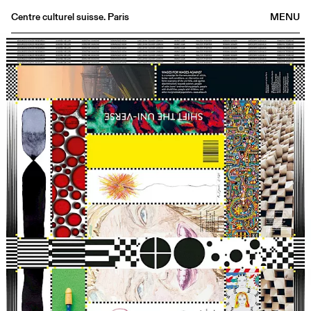
Centre culturel suisse. Paris
MENU
Agenda
Librairie
Buvette
Archives
Médiathèque
Éditions
Informations
FR
/
EN