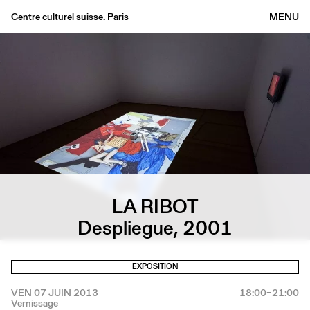
Centre culturel suisse. Paris
MENU
Agenda
Librairie
Buvette
Archives
Médiathèque
Éditions
Informations
LA RIBOT
FR
/
EN
Despliegue, 2001
EXPOSITION
VEN 07 JUIN 2013
18:00–21:00