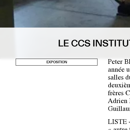
LE CCS INSTITU
Peter Bl
EXPOSITION
année un
salles 
deuxièm
frères 
Adrien 
Guillau
LISTE -