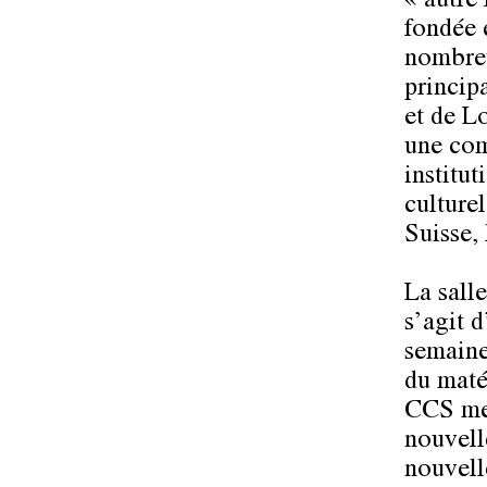
« autre 
fondée 
nombreu
princip
et de L
une com
institut
culturel
Suisse,
La salle
s’agit d
semaine
du maté
CCS met
nouvell
nouvelle