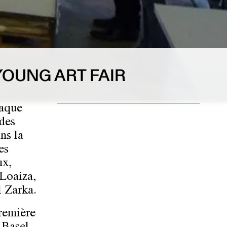
 YOUNG ART FAIR
haque
 des
ns la
es
ux,
-Loaiza,
l Zarka.
première