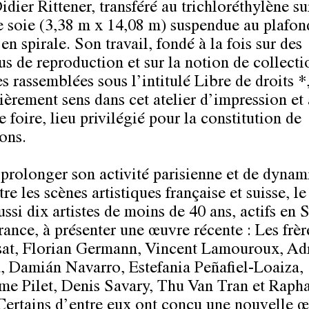
idier Rittener, transféré au trichloréthylène s
e soie (3,38 m x 14,08 m) suspendue au plafon
en spirale. Son travail, fondé à la fois sur des
us de reproduction et sur la notion de collecti
 rassemblées sous l’intitulé Libre de droits *,
ièrement sens dans cet atelier d’impression et 
 foire, lieu privilégié pour la constitution de
ons.
 prolonger son activité parisienne et de dynami
tre les scènes artistiques française et suisse, 
ussi dix artistes de moins de 40 ans, actifs en 
rance, à présenter une œuvre récente :
Les frèr
at
,
Florian Germann
,
Vincent Lamouroux
,
Ad
a
,
Damián Navarro
,
Estefania Peñafiel-Loaiza
,
me Pilet
,
Denis Savary
,
Thu Van Tran
et
Rapha
 Certains d’entre eux ont conçu une nouvelle 