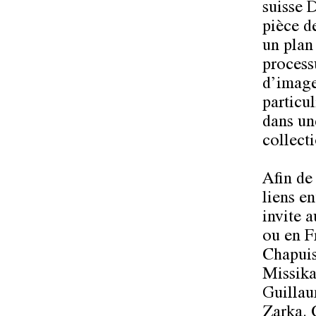
suisse D
pièce d
un plan 
process
d’images
particul
dans une
collecti
Afin de
liens en
invite a
ou en F
Chapuis
Missik
Guillau
Zarka
.