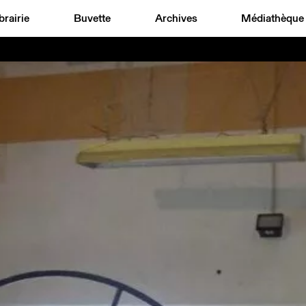
brairie
Buvette
Archives
Médiathèque