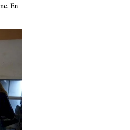
nne
. En