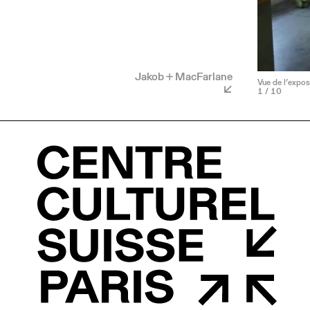
Jakob + MacFarlane
Vue de l’expos
1
/ 10