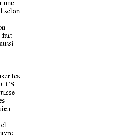
ur une
d selon
on
 fait
aussi
ser les
le CCS
Suisse
es
rien
ël
œuvre