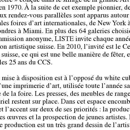
foire » conçue dans le sillage de la grande Art
en 1970. À la suite de cet exemple pionnier, d
x rendez-vous parallèles sont apparus autour
ales foires d’art internationales, de New York à
ondres à Miami. En plus des 64 galeries choisi
mission anonyme, LISTE invite chaque anné
ion artistique suisse. En 2010, l’invité est le C
 suisse, ce qui est une belle manière de fêter, 
 les 25 ans du CCS.
 mise à disposition est à l’opposé du white cub
’une imprimerie d’art, utilisée toute l’année sa
 de la foire. Les presses, des meubles de rang
riel restent sur place. Dans cet espace encomb
 l’accent sur deux de ses priorités : la produc
es œuvres et la prospection de jeunes artistes.
 production est un très grand dessin de l’artis