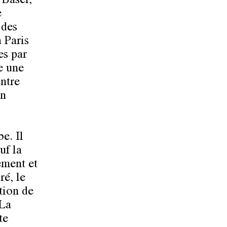
 Basel,
e
 des
 Paris
es par
e une
entre
en
e. Il
uf la
ement et
ré, le
tion de
 La
te