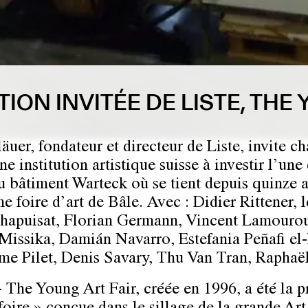
TION INVITÉE DE LISTE, THE
äuer, fondateur et directeur de Liste, invite c
e institution artistique suisse à investir l’une
du bâtiment Warteck où se tient depuis quinze a
e foire d’art de Bâle.
Avec : Didier Rittener, l
Chapuisat, Florian Germann, Vincent Lamouro
Missika, Damián Navarro, Estefania Peñafi el
me Pilet, Denis Savary, Thu Van Tran, Raphaë
 The Young Art Fair, créée en 1996, a été la 