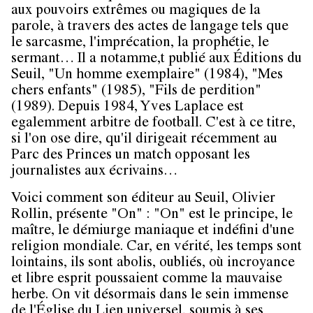
aux pouvoirs extrêmes ou magiques de la
parole, à travers des actes de langage tels que
le sarcasme, l'imprécation, la prophétie, le
sermant… Il a notamme,t publié aux Éditions du
Seuil, "Un homme exemplaire" (1984), "Mes
chers enfants" (1985), "Fils de perdition"
(1989). Depuis 1984, Yves Laplace est
egalemment arbitre de football. C'est à ce titre,
si l'on ose dire, qu'il dirigeait récemment au
Parc des Princes un match opposant les
journalistes aux écrivains…
Voici comment son éditeur au Seuil, Olivier
Rollin, présente "On" : "On" est le principe, le
maître, le démiurge maniaque et indéfini d'une
religion mondiale. Car, en vérité, les temps sont
lointains, ils sont abolis, oubliés, où incroyance
et libre esprit poussaient comme la mauvaise
herbe. On vit désormais dans le sein immense
de l'Église du Lien universel, soumis à ses