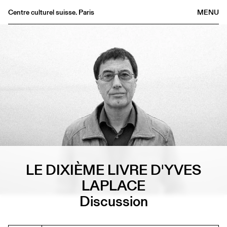
Centre culturel suisse. Paris
MENU
Agenda
Librairie
Buvette
Archives
Médiathèque
Éditions
Informations
FR
/
EN
LE DIXIÈME LIVRE D'YVES
LAPLACE
Discussion