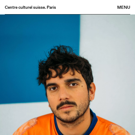
Centre culturel suisse. Paris
MENU
Agenda
Librairie
Buvette
Archives
Médiathèque
Éditions
Informations
FR
/
EN