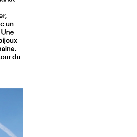
er,
ec un
. Une
bijoux
maine.
tour du