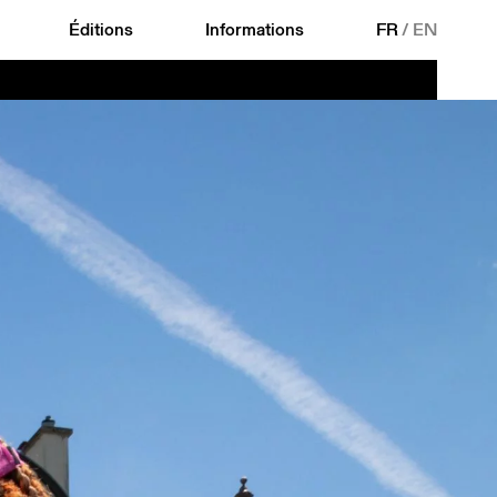
Éditions
Informations
FR
/
EN