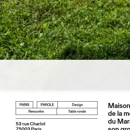
Maison 
PARIS
PAROLE
Design
de la m
Rencontre
Table ronde
du Mar
53 rue Charlot
son gro
75003 Paris