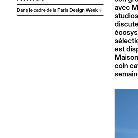
avec Mk
Dans le cadre de la
Paris Design Week +
studios
discute
écosyst
sélecti
est dis
Maison 
coin ca
semain