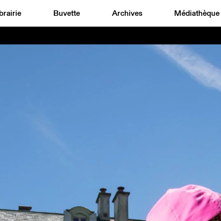
brairie
Buvette
Archives
Médiathèque