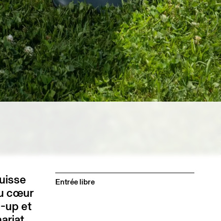
uisse
Entrée libre
au cœur
-up et
ariat