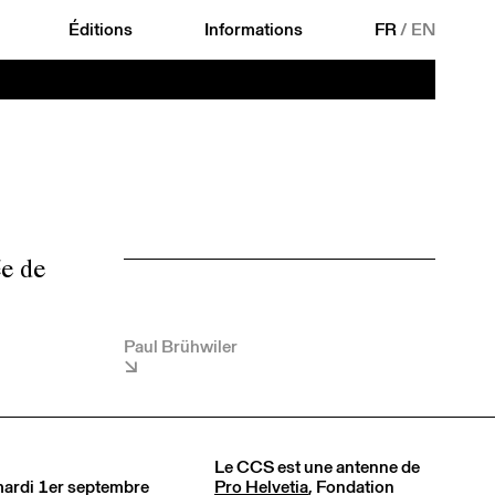
Éditions
Informations
FR
/
EN
ée de
Paul Brühwiler
Le CCS est une antenne de
 mardi 1er septembre
Pro Helvetia
, Fondation