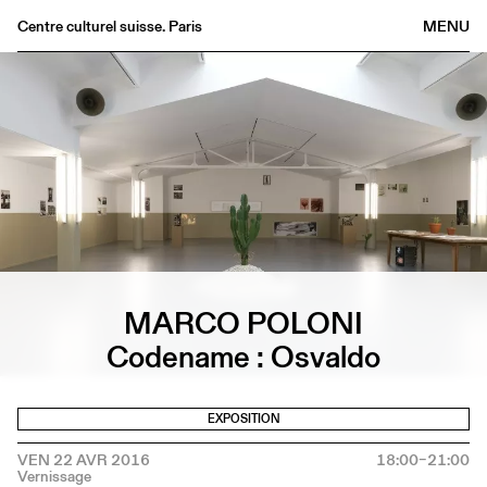
Centre culturel suisse. Paris
MENU
Agenda
Librairie
Buvette
Archives
Médiathèque
Éditions
Informations
MARCO POLONI
FR
/
EN
Codename : Osvaldo
EXPOSITION
VEN 22 AVR 2016
18:00–21:00