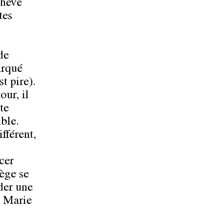
chevé
tes
de
arqué
st pire).
our, il
te
ble.
fférent,
cer
iège se
rder une
: Marie