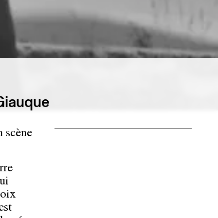
 Giauque
n scène
rre
ui
voix
est