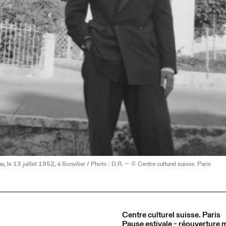
e, le 13 juillet 1952, à Sonvilier / Photo : D.R. — © Centre culturel suisse. Paris
Centre culturel suisse. Paris
Pause estivale - réouverture