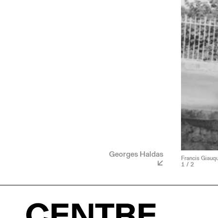
Georges Haldas
Francis Giauqu
1
/ 2