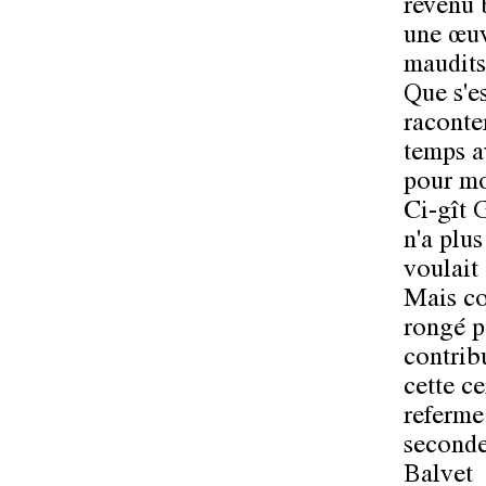
revenu b
une œuv
maudits
Que s'e
raconte
temps a
pour moi
Ci-gît G
n'a plu
voulait
Mais co
rongé p
contrib
cette c
referme
seconde
Balvet