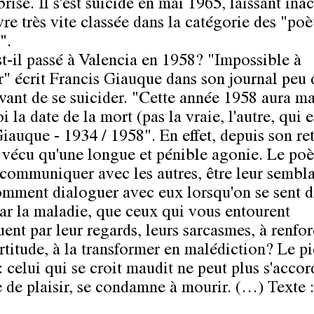
risé. Il s'est suicidé en mai 1965, laissant ina
re très vite classée dans la catégorie des "poè
".
st-il passé à Valencia en 1958? "Impossible à
r" écrit Francis Giauque dans son journal peu 
vant de se suicider. "Cette année 1958 aura m
 la date de la mort (pas la vraie, l'autre, qui e
iauque - 1934 / 1958". En effet, depuis son ret
s vécu qu'une longue et pénible agonie. Le poè
 communiquer avec les autres, être leur sembla
mment dialoguer avec eux lorsqu'on se sent di
ar la maladie, que ceux qui vous entourent
uent par leur regards, leurs sarcasmes, à renfor
ertitude, à la transformer en malédiction? Le p
: celui qui se croit maudit ne peut plus s'acco
 de plaisir, se condamne à mourir. (…) Texte 