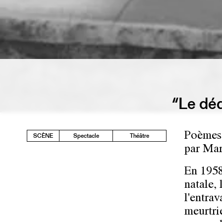
“Le déd
Poèmes 
SCÈNE
Spectacle
Théâtre
par Mar
En 1958,
natale,
l'entrav
meurtri