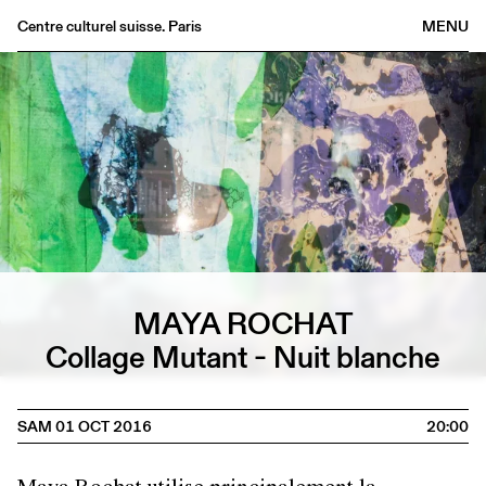
Centre culturel suisse. Paris
MENU
Agenda
Librairie
Buvette
Archives
Médiathèque
Éditions
Informations
MAYA ROCHAT
FR
/
EN
Collage Mutant - Nuit blanche
SAM 01 OCT 2016
20:00