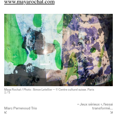
www.mayarochat.com
Maya Rochat / Photo : Simon Letellier — © Centre culturel suisse. Paris
1
/ 5
« Jeux sérieux », l’essai
Marc Perrenoud Trio
transformé…