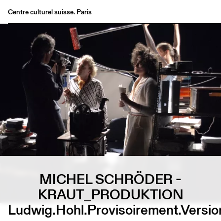
Centre culturel suisse. Paris
Agenda
Librairie
Buvette
Archives
Médiathèque
Éditions
Informations
FR
/
EN
MICHEL SCHRÖDER -
KRAUT_PRODUKTION
Ludwig.Hohl.Provisoirement.Version