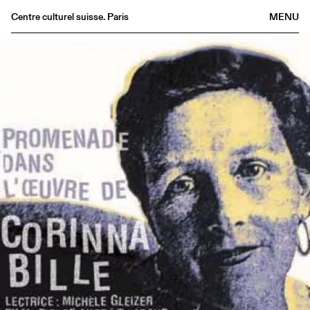
Centre culturel suisse. Paris
MENU
Agenda
Librairie
Buvette
Archives
Médiathèque
Éditions
Informations
FR
/
EN