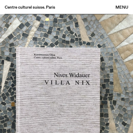
Centre culturel suisse. Paris
MENU
Agenda
Librairie
Buvette
Archives
Médiathèque
Éditions
Informations
FR
/
EN