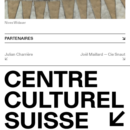
Nives Widauer
PARTENAIRES
Julian Charrière
Joël Maillard — Cie Snaut