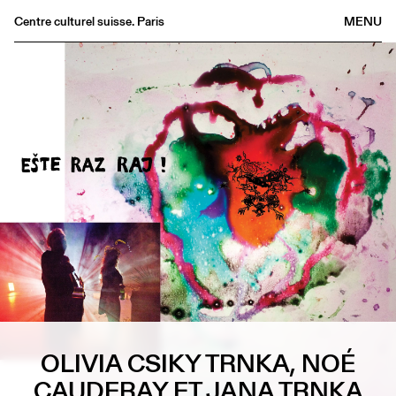
Centre culturel suisse. Paris
MENU
Agenda
Librairie
Buvette
Archives
Médiathèque
Éditions
Informations
FR
/
EN
OLIVIA CSIKY TRNKA, NOÉ
CAUDERAY ET JANA TRNKA