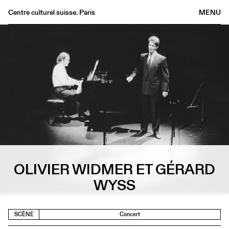
Centre culturel suisse. Paris
MENU
Agenda
Librairie
Buvette
Archives
Médiathèque
Éditions
Informations
FR
/
EN
OLIVIER WIDMER ET GÉRARD
WYSS
SCÈNE
Concert