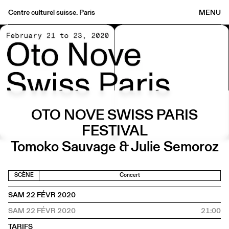
Centre culturel suisse. Paris
MENU
Agenda
Librairie
Buvette
Archives
Médiathèque
OTO NOVE SWISS PARIS
Éditions
FESTIVAL
Informations
Tomoko Sauvage & Julie Semoroz
FR
/
EN
SCÈNE
Concert
SAM 22 FÉVR 2020
SAM 22 FÉVR 2020
21:00
TARIFS