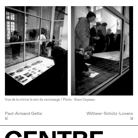
Vue de la vitrine le soir du vernissage / Photo : Alain Ceyssac
Paul-Armand Gette
Wittwer-Schütz-Lovens