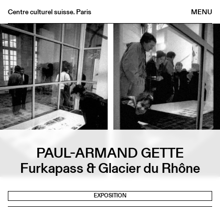
Centre culturel suisse. Paris
MENU
Agenda
Librairie
Buvette
Archives
Médiathèque
Éditions
Informations
FR
/
EN
PAUL-ARMAND GETTE
Furkapass & Glacier du Rhône
EXPOSITION