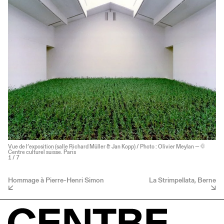
Vue de l’exposition (salle Richard Müller & Jan Kopp) / Photo : Olivier Meylan — ©
Centre culturel suisse. Paris
1
/ 7
Hommage à Pierre-Henri Simon
La Strimpellata, Berne