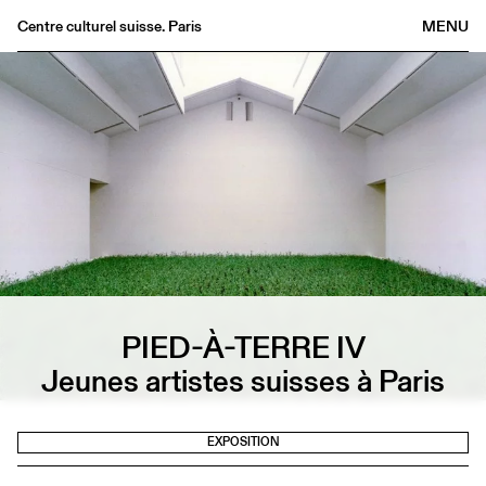
Centre culturel suisse. Paris
MENU
Agenda
Librairie
Buvette
Archives
Médiathèque
Éditions
Informations
FR
/
EN
PIED-À-TERRE IV
Jeunes artistes suisses à Paris
EXPOSITION