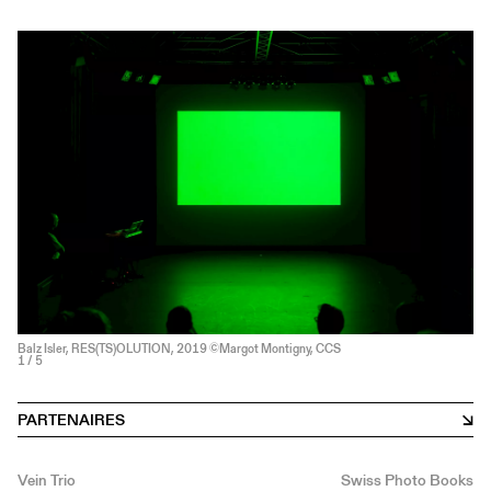
Balz Isler, RES(TS)OLUTION, 2019 ©Margot Montigny, CCS
1
/ 5
PARTENAIRES
Vein Trio
Swiss Photo Books