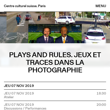
Centre culturel suisse. Paris
MENU
Agenda
Librairie
Buvette
Archives
Médiathèque
PLAYS AND RULES. JEUX ET
Éditions
TRACES DANS LA
Informations
PHOTOGRAPHIE
FR
/
EN
JEU 07 NOV 2019
JEU 07 NOV 2019
18:30
JEU 07 NOV 2019
20:00