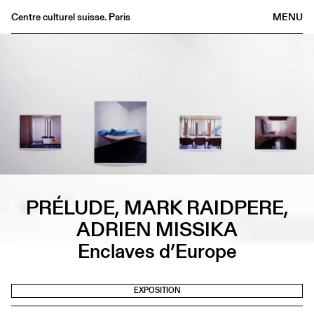
Centre culturel suisse. Paris
MENU
Agenda
Librairie
Buvette
Archives
Médiathèque
Éditions
Informations
PRÉLUDE, MARK RAIDPERE,
FR
/
EN
ADRIEN MISSIKA
Enclaves d’Europe
EXPOSITION