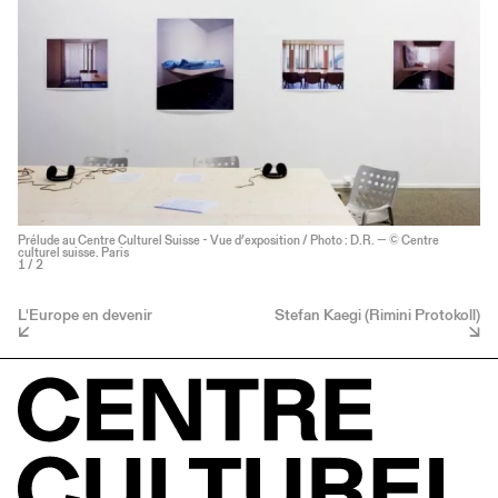
Prélude au Centre Culturel Suisse - Vue d’exposition / Photo : D.R. — © Centre
culturel suisse. Paris
1
/ 2
L'Europe en devenir
Stefan Kaegi (Rimini Protokoll)