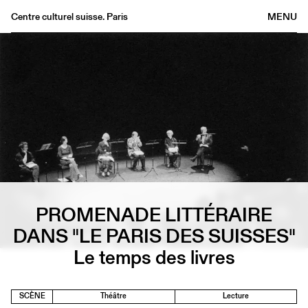
Centre culturel suisse. Paris
MENU
Agenda
Librairie
Buvette
Archives
Médiathèque
Éditions
Informations
FR
/
EN
PROMENADE LITTÉRAIRE
DANS "LE PARIS DES SUISSES"
Le temps des livres
SCÈNE
Théâtre
Lecture