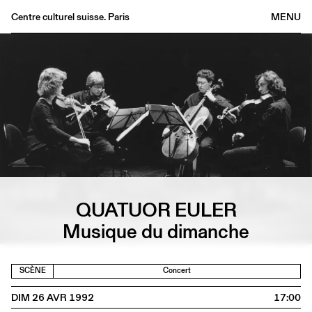
Centre culturel suisse. Paris
MENU
Agenda
Librairie
Buvette
Archives
Médiathèque
Éditions
Informations
FR
/
EN
QUATUOR EULER
Musique du dimanche
SCÈNE
Concert
DIM 26 AVR 1992
17:00