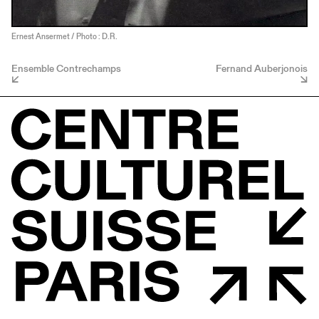
Ernest Ansermet / Photo : D.R.
Ensemble Contrechamps
Fernand Auberjonois