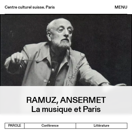
Centre culturel suisse. Paris
MENU
Agenda
Librairie
Buvette
Archives
Médiathèque
Éditions
Informations
FR
/
EN
RAMUZ, ANSERMET
La musique et Paris
PAROLE
Conférence
Littérature