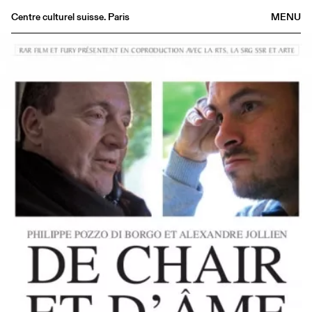
Centre culturel suisse. Paris
MENU
Agenda
Librairie
Buvette
Archives
Médiathèque
Éditions
Informations
FR
/
EN