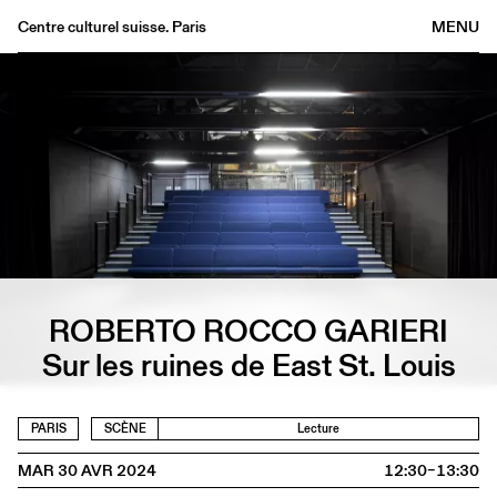
Centre culturel suisse. Paris
MENU
Agenda
Librairie
Buvette
Archives
Médiathèque
Éditions
Informations
FR
/
EN
ROBERTO ROCCO GARIERI
Sur les ruines de East St. Louis
PARIS
SCÈNE
Lecture
MAR 30 AVR 2024
12:30–13:30