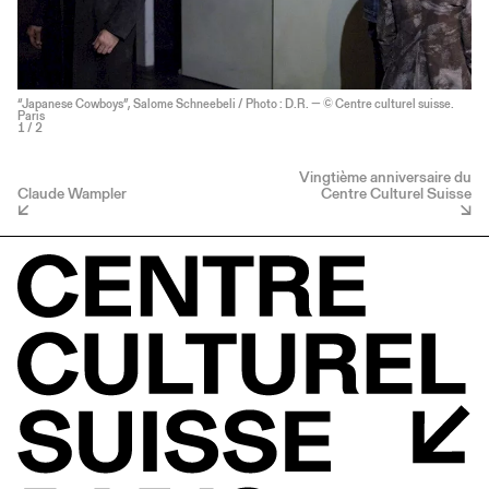
“Japanese Cowboys”, Salome Schneebeli / Photo : D.R. — © Centre culturel suisse.
Paris
1
/ 2
Vingtième anniversaire du
Claude Wampler
Centre Culturel Suisse