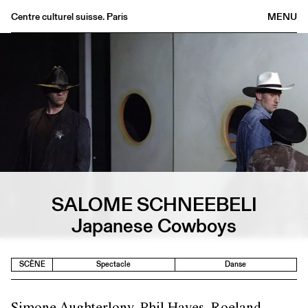
Centre culturel suisse. Paris
MENU
Agenda
Librairie
Buvette
Archives
Médiathèque
Éditions
Informations
SALOME SCHNEEBELI
FR
/
EN
Japanese Cowboys
SCÈNE
Spectacle
Danse