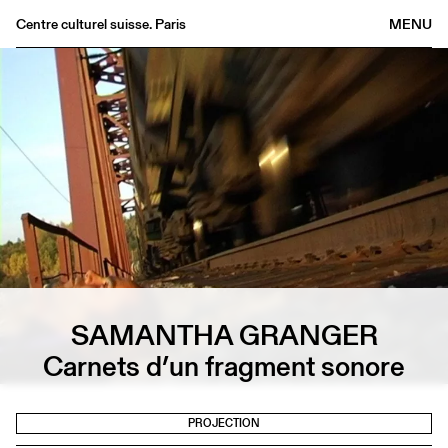
Centre culturel suisse. Paris
MENU
Agenda
Librairie
Buvette
Archives
Médiathèque
Éditions
Informations
FR
/
EN
SAMANTHA GRANGER
Carnets d’un fragment sonore
PROJECTION