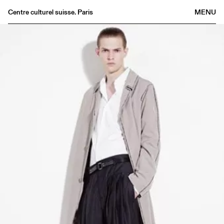
Centre culturel suisse. Paris
MENU
Agenda
Librairie
Buvette
Archives
Médiathèque
Éditions
Informations
FR
/
EN