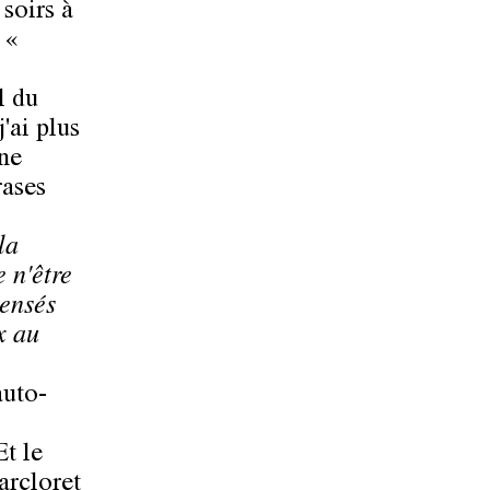
 soirs à
 «
l du
'ai plus
gne
rases
la
e n'être
censés
x au
auto-
Et le
rcloret