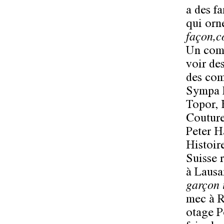
a des fa
qui orn
façon,c
Un comp
voir des
des com
Sympa le
Topor, 
Couture
Peter H
Histoire
Suisse 
à Lausa
garçon 
mec à R
otage P