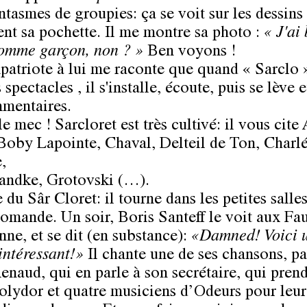
ntasmes de groupies: ça se voit sur les dessins
ent sa pochette. Il me montre sa photo :
« J'ai
omme garçon, non ? »
Ben voyons !
atriote à lui me raconte que quand « Sarclo 
 spectacles , il s'installe, écoute, puis se lève e
mentaires.
 mec ! Sarcloret est très cultivé: il vous cite
Boby Lapointe, Chaval, Delteil de Ton, Charlé
,
andke, Grotovski (…).
 du Sâr Cloret: il tourne dans les petites salle
romande. Un soir, Boris Santeff le voit aux F
nne, et se dit (en substance):
«Damned! Voici 
intéressant!»
Il chante une de ses chansons, pa
enaud, qui en parle à son secrétaire, qui pren
olydor et quatre musiciens d’Odeurs pour leur 