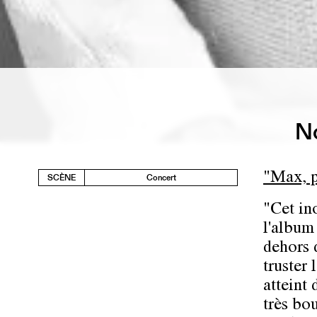
No
"Max, p
SCÈNE
Concert
"Cet in
l'album
dehors 
truster
atteint 
très bou