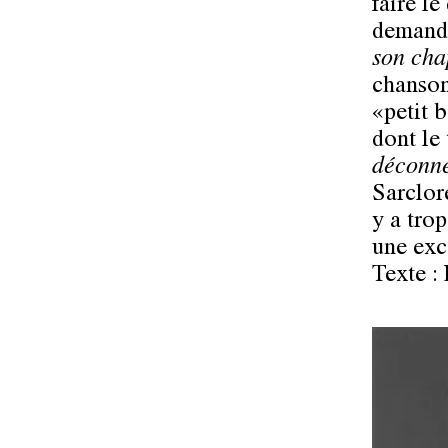
faire le
demande
son ch
chansons
«petit 
dont le
déconne
Sarclore
y a tro
une exc
Texte :