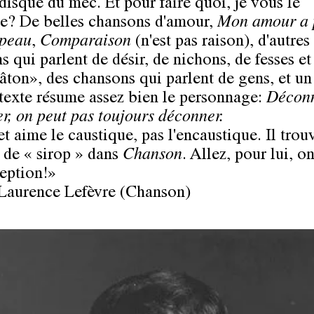
 disque du mec. Et pour faire quoi, je vous le
? De belles chansons d'amour,
Mon amour a 
apeau
,
Comparaison
(n'est pas raison), d'autres
 qui parlent de désir, de nichons, de fesses et
bâton», des chansons qui parlent de gens, et un
 texte résume assez bien le personnage:
Déconn
r, on peut pas toujours déconner.
t aime le caustique, pas l'encaustique. Il trouv
p de « sirop » dans
Chanson
. Allez, pour lui, on
eption!»
 Laurence Lefèvre (Chanson)