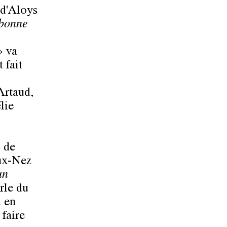
 d'Aloys
 bonne
» va
t fait
 Artaud,
lie
s de
aux-Nez
un
rle du
d en
faire