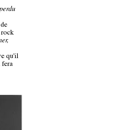
perdu
 de
 rock
er,
e qu'il
 fera