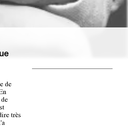
que
te de
 En
 de
st
dire très
'a