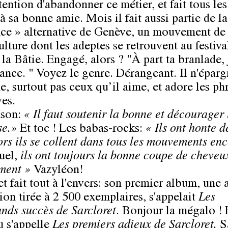
tention d'abandonner ce métier, et fait tous les
à sa bonne amie. Mois il fait aussi partie de la
e » alternative de Genève, un mouvement de
lture dont les adeptes se retrouvent au festiva
la Bâtie. Engagé, alors ? "À part ta branlade, j
tance. " Voyez le genre. Dérangeant. Il n'épar
e, surtout pas ceux qu’il aime, et adore les ph
ves.
nson:
« Il faut soutenir la bonne et décourager 
se.»
Et toc ! Les babas-rocks:
« Ils ont honte d
lors ils se collent dans tous les mouvements en
uel,
ils ont toujours la bonne coupe de cheveu
ment »
Vazyléon!
t fait tout à l'envers: son premier album, une 
ion tirée à 2 500 exemplaires, s'appelait
Les
ands succès de Sarcloret
. Bonjour la mégalo ! 
 s'appelle
Les premiers adieux de Sarcloret.
Sa