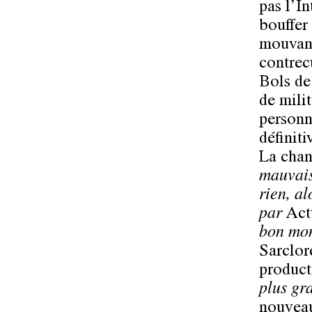
pas l’In
bouffer 
mouvanc
contrecu
Bols de 
de mili
personn
définiti
La cha
mauvai
rien, a
par
Act
bon mo
Sarclore
product
plus gr
nouveau